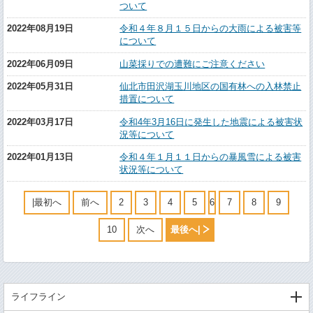
ついて
2022年08月19日
令和４年８月１５日からの大雨による被害等
について
2022年06月09日
山菜採りでの遭難にご注意ください
2022年05月31日
仙北市田沢湖玉川地区の国有林への入林禁止
措置について
2022年03月17日
令和4年3月16日に発生した地震による被害状
況等について
2022年01月13日
令和４年１月１１日からの暴風雪による被害
状況等について
|最初へ
前へ
2
3
4
5
6
7
8
9
10
次へ
最後へ|
ライフライン