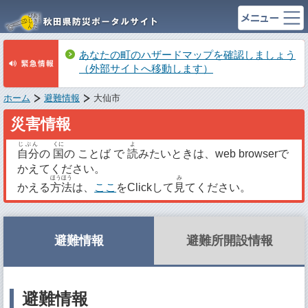
あなたの町のハザードマップを確認しましょう
（外部サイトへ移動します）
ホーム
避難情報
大仙市
災害情報
じぶん
くに
よ
自分
の
国
の ことば で
読
みたいときは、web browserで
かえてください。
ほうほう
み
かえる
方法
は、
ここ
をClickして
見
てください。
避難情報
避難所開設情報
避難情報