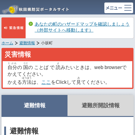
あなたの町のハザードマップを確認しましょう
（外部サイトへ移動します）
ホーム
避難情報
小坂町
災害情報
じぶん
くに
よ
自分
の
国
の ことば で
読
みたいときは、web browserで
かえてください。
ほうほう
み
かえる
方法
は、
ここ
をClickして
見
てください。
避難情報
避難所開設情報
避難情報