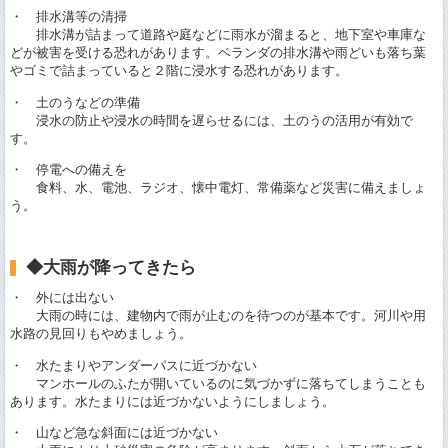
・ 排水溝等の清掃
排水溝が詰まって道路や庭などに雨水が溜まると、地下室や車庫な
どが被害を受ける恐れがあります。ベランダの排水溝や雨どいも落ち葉
やゴミで詰まっていると２階に浸水する恐れがあります。
・ 土のうなどの準備
浸水の防止や浸水の時間を遅らせるには、土のうの活用が有効で
す。
・ 停電への備えを
食料、水、電池、ラジオ、懐中電灯、常備薬など災害に備えましょ
う。
◆大雨が降ってきたら
・ 外には出ない
大雨の時には、建物内で雨が止むのを待つのが基本です。河川や用
水路の見回りもやめましょう。
・ 水たまりやアンダーパスに近づかない
マンホールのふたが開いているのに気づかずに落ちてしまうことも
あります。水たまりには近づかないようにしましょう。
・ 山など急な斜面には近づかない