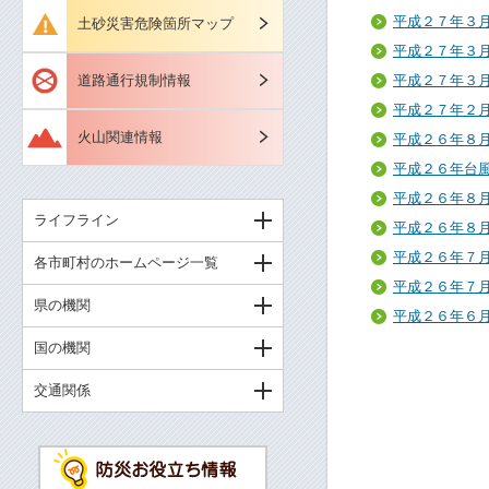
平成２７年３
土砂災害危険箇所マップ
平成２７年３
道路通行規制情報
平成２７年３
平成２７年２
火山関連情報
平成２６年８
平成２６年台
平成２６年８
ライフライン
平成２６年８
平成２６年７
各市町村のホームページ一覧
平成２６年７
県の機関
平成２６年６
国の機関
交通関係