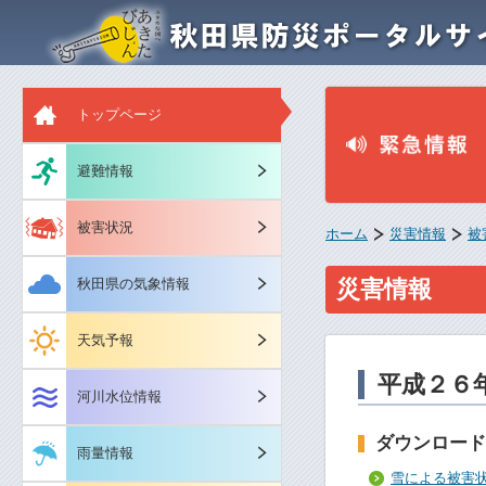
トップページ
避難情報
被害状況
ホーム
災害情報
被
秋田県の気象情報
災害情報
天気予報
平成２６
河川水位情報
ダウンロード
雨量情報
雪による被害